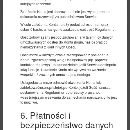
Pokaż oferty
kolejnych rezerwacji.
Założenie Konta jest dobrowolne i nie jest wymagane do
dokonania rezerwacji za pośrednictwem Serwisu.
W celu założenia Konta należy podać adres e-mail oraz
X
Strona korzysta z plików cookie w celu realizacji usług zgodnie z
ustawić hasło, a następnie zaakceptować treść Regulaminu.
Polityką dotyczącą cookies
. Możesz określić warunki
przechowywania lub dostępu do cookie w Twojej przeglądarce.
Gość zobowiązany jest do zachowania w tajemnicy danych
umożliwiających dostęp do Konta (login, hasło) oraz do
niekorzystania z Kont innych Gości.
Bezpieczeństwo
Gość może w każdym czasie zrezygnować z posiadania
Najwyższy poziom bezpieczeństwa zapewnia zgodność ze
Konta, zgłaszając taką wolę Usługodawcy (np. poprzez
standardem PCI DSS.
kontakt e-mailowy) lub samodzielnie, jeśli Serwis udostępnia
taką funkcję. Usunięcie Konta nie wpływa na ważność i
Wygoda
warunki już zawartych umów najmu noclegu.
Bezpośrednia rezerwacja to gwarancja dostępności pokoju i
Usługodawca może odmówić utworzenia Konta lub
pełna oferta.
zablokować/usunąć istniejące Konto, jeżeli Gość narusza
postanowienia Regulaminu lub przepisy prawa, po
Niższa cena
wcześniejszym wezwaniu do zaniechania naruszeń, o ile jest
Rezerwacja przez nasz system to lepsze warunki rezerwacji,
to możliwe.
bez dodatkowych prowizji.
6. Płatności i
bezpieczeństwo danych