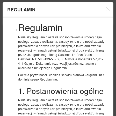
REGULAMIN
Menu
Regulamin
POCZĄTEK
KONIEC
09
10
SIERPNIA
SIERPNIA
Niniejszy Regulamin określa sposób zawarcia umowy najmu
2026
2026
noclegu, zasady rozliczania, zasady zwrotu płatności, zasady
przetwarzania danych kart płatniczych, a także anulowania
LICZBA OSÓB
rezerwacji w ramach usługi świadczonej drogą elektroniczną
2
FILTRY
przez Usługodawcę - Beatę Gawinek, La Riva Beata
Gawinek, NIP 586-133-53-02, ul. Mikołaja Kopernika 57, 81-
411 Gdynia. Dokonanie rezerwacji jest równoznaczne z
akceptacją niniejszego Regulaminu.
Polityka prywatności i cookies Serwisu stanowi Załącznik nr 1
do niniejszego Regulaminu.
1. Postanowienia ogólne
Niniejszy Regulamin określa sposób zawarcia umowy najmu
noclegu, zasady rozliczania, zasady zwrotu płatności, zasady
przetwarzania danych kart płatniczych, a także anulowania
rezerwacji w ramach usługi świadczonej drogą elektroniczną