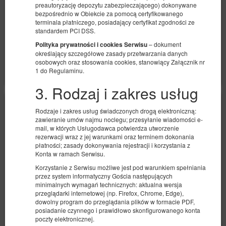
506,92 zł
preautoryzację depozytu zabezpieczającego) dokonywane
bezpośrednio w Obiekcie za pomocą certyfikowanego
2 osoby / 1 noc
terminala płatniczego, posiadający certyfikat zgodności ze
standardem PCI DSS.
– dokument
Udostępnij
Szczegóły
Dostępność
Polityka prywatności i cookies Serwisu
określający szczegółowe zasady przetwarzania danych
Pokaż oferty
osobowych oraz stosowania cookies, stanowiący Załącznik nr
1 do Regulaminu.
3. Rodzaj i zakres usług
Rodzaje i zakres usług świadczonych drogą elektroniczną:
zawieranie umów najmu noclegu; przesyłanie wiadomości e-
mail, w których Usługodawca potwierdza utworzenie
rezerwacji wraz z jej warunkami oraz terminem dokonania
płatności; zasady dokonywania rejestracji i korzystania z
Konta w ramach Serwisu.
Korzystanie z Serwisu możliwe jest pod warunkiem spełniania
przez system informatyczny Gościa następujących
minimalnych wymagań technicznych: aktualna wersja
przeglądarki internetowej (np. Firefox, Chrome, Edge),
dowolny program do przeglądania plików w formacie PDF,
posiadanie czynnego i prawidłowo skonfigurowanego konta
poczty elektronicznej.