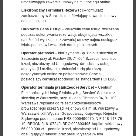
umożliwiająca zawarcie umowy najmu noclegu online.
– formularz
Elektroniczny Formularz Rezerwacji
zamieszczony w Serwisie umożliwiający zawarcie umowy
najmu noclegu.
– całkowita cena usługi wskazana
Całkowita Cena Usługi
podczas dokonywania rezerwacji, obejmująca wszelkie
należności wynikające z zawartej umowy najmu noclegu z
tytułu podatków i wszelkich danin publicznych.
– IdoPayments Sp. z o.o. z siedzibą w
Operator płatności
Szczecinie przy al. Piastów 30, 71-064 Szczecin, podmiot
trzeci, niezależny od Usługodawcy, świadczący usługi
autoryzacji i rozliczania płatności kartą płatniczą
dokonywanych online za pośrednictwem Serwisu,
posiadający certyfikat zgodności ze standardem PCI DSS.
– Centrum
Operator terminala płatniczego (eService)
Elektronicznych Usług Płatniczych „eService" Sp. z o.o. z
siedzibą w Warszawie, przy ul. Jana Olbrachta 94, 01-102
Apartament
Warszawa, wpisana do rejestru przedsiębiorców
prowadzonego przez Sąd Rejonowy dla m. st. Warszawy w
Dostępna liczba: 1
Warszawie, XIII Wydział Gospodarczy Krajowego Rejestru
Sądowego pod numerem KRS 0000490970, NIP 118-147-76-
2
2 osoby + 1
pow. 28,00 m
1 sypialnia
10, REGON 016107240, BDO 000603495, kapitał zakładowy
1 łóżko pojedyncze (Single), 1 bardzo duże łóżko podwójne (King)
56.000.000 zł – podmiot trzeci, niezależny od Usługodawcy,
obsługujący płatności oraz preautoryzacje (w tym