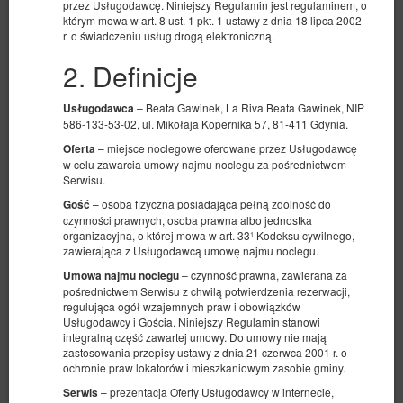
przez Usługodawcę. Niniejszy Regulamin jest regulaminem, o
którym mowa w art. 8 ust. 1 pkt. 1 ustawy z dnia 18 lipca 2002
r. o świadczeniu usług drogą elektroniczną.
2. Definicje
– Beata Gawinek, La Riva Beata Gawinek, NIP
Usługodawca
586-133-53-02, ul. Mikołaja Kopernika 57, 81-411 Gdynia.
Pokój dwuosobowy
– miejsce noclegowe oferowane przez Usługodawcę
Oferta
w celu zawarcia umowy najmu noclegu za pośrednictwem
Dostępna liczba: 1
Serwisu.
2
2 osoby
pow. 16,00 m
1 sypialnia
– osoba fizyczna posiadająca pełną zdolność do
Gość
1 łóżko podwójne (Double), 2 łóżka pojedyncze (Single) - do decyzji
czynności prawnych, osoba prawna albo jednostka
gościa
organizacyjna, o której mowa w art. 33¹ Kodeksu cywilnego,
zawierająca z Usługodawcą umowę najmu noclegu.
336,92 zł
– czynność prawna, zawierana za
Umowa najmu noclegu
2 osoby / 1 noc
pośrednictwem Serwisu z chwilą potwierdzenia rezerwacji,
regulująca ogół wzajemnych praw i obowiązków
Usługodawcy i Gościa. Niniejszy Regulamin stanowi
Udostępnij
Szczegóły
Dostępność
integralną część zawartej umowy. Do umowy nie mają
zastosowania przepisy ustawy z dnia 21 czerwca 2001 r. o
Pokaż oferty
ochronie praw lokatorów i mieszkaniowym zasobie gminy.
– prezentacja Oferty Usługodawcy w internecie,
Serwis