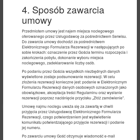
4. Sposób zawarcia
umowy
Pokój trzyosobowy
Dostępna liczba: 2
Przedmiotem umowy jest najem miejsca noclegowego
2
3 osoby
pow. 24,00 m
1 sypialnia
oferowanego przez Usługodawcę za pośrednictwem Serwisu.
Do zawarcia umowy dochodzi za pośrednictwem
3 łóżka pojedyncze (Single)
Elektronicznego Formularza Rezerwacji w następujących po
sobie krokach: oznaczenie przez Gościa terminu rozpoczęcia i
406,92 zł
zakończenia pobytu, dokonanie wyboru miejsca
2 osoby / 1 noc
noclegowego, zadeklarowanie liczby osób.
Po podaniu przez Gościa wszystkich niezbędnych danych
wyświetlone zostaje podsumowanie rezerwacji. W celu
Udostępnij
Szczegóły
Dostępność
złożenia rezerwacji konieczne jest: podanie w Elektronicznym
Formularzu Rezerwacji danych osobowych oznaczonych jako
Pokaż oferty
obowiązkowe, akceptacja treści Regulaminu oraz wysłanie
rezerwacji poprzez naciśnięcie przycisku „Złóż zamówienie".
Umowę najmu noclegu uważa się za zawartą w chwili
przyjęcia przez Usługodawcę Elektronicznego Formularza
Rezerwacji, czego potwierdzeniem jest wyświetlenie
komunikatu potwierdzającego przyjęcie rezerwacji i podanie
jej numeru.
Po zawarciu umowy Gość otrzymuje wiadomość e-mail