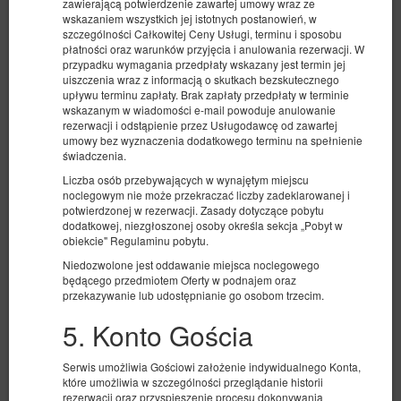
zawierającą potwierdzenie zawartej umowy wraz ze
wskazaniem wszystkich jej istotnych postanowień, w
szczególności Całkowitej Ceny Usługi, terminu i sposobu
płatności oraz warunków przyjęcia i anulowania rezerwacji. W
przypadku wymagania przedpłaty wskazany jest termin jej
uiszczenia wraz z informacją o skutkach bezskutecznego
upływu terminu zapłaty. Brak zapłaty przedpłaty w terminie
wskazanym w wiadomości e-mail powoduje anulowanie
rezerwacji i odstąpienie przez Usługodawcę od zawartej
umowy bez wyznaczenia dodatkowego terminu na spełnienie
świadczenia.
Liczba osób przebywających w wynajętym miejscu
Pokój czteroosobowy
noclegowym nie może przekraczać liczby zadeklarowanej i
potwierdzonej w rezerwacji. Zasady dotyczące pobytu
Dostępna liczba: 2
dodatkowej, niezgłoszonej osoby określa sekcja „Pobyt w
obiekcie" Regulaminu pobytu.
2
4 osoby
pow. 30,00 m
1 sypialnia
Niedozwolone jest oddawanie miejsca noclegowego
2 łóżka pojedyncze (Single), 1 łóżko podwójne (Double)
będącego przedmiotem Oferty w podnajem oraz
przekazywanie lub udostępnianie go osobom trzecim.
456,92 zł
5. Konto Gościa
2 osoby / 1 noc
Serwis umożliwia Gościowi założenie indywidualnego Konta,
Udostępnij
Szczegóły
Dostępność
które umożliwia w szczególności przeglądanie historii
rezerwacji oraz przyspieszenie procesu dokonywania